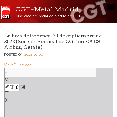
-
CGT-Metal Madrid
Sindicato del Metal de Madrid de CGT
La hoja del viernes, 30 de septiembre de
2022 (Sección Sindical de CGT en EADS
Airbus, Getafe)
POSTED ON
2022-10-01
View Fullscreen
Saltar
al
contenido
del
PDF