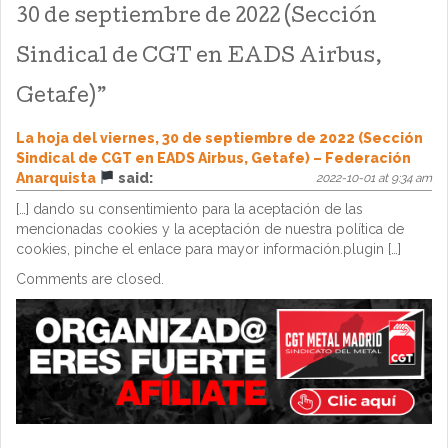
30 de septiembre de 2022 (Sección
Sindical de CGT en EADS Airbus,
Getafe)
”
La hoja del viernes, 30 de septiembre de 2022 (Sección
Sindical de CGT en EADS Airbus, Getafe) – Federación
Anarquista
said:
2022-10-01 at 9:34 am
[…] dando su consentimiento para la aceptación de las
mencionadas cookies y la aceptación de nuestra política de
cookies, pinche el enlace para mayor información.plugin […]
Comments are closed.