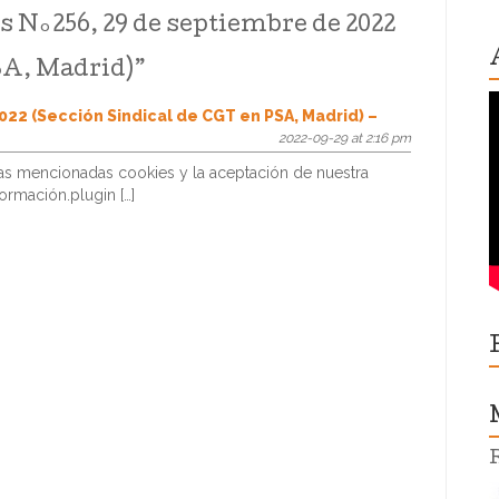
Sindical de CGT en EADS Airbus,
s Nº256, 29 de septiembre de 2022
Getafe)
SA, Madrid)
”
022 (Sección Sindical de CGT en PSA, Madrid) –
2022-09-29 at 2:16 pm
las mencionadas cookies y la aceptación de nuestra
ormación.plugin […]