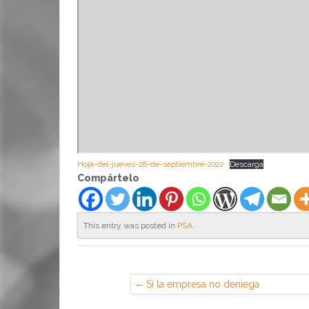
Hoja-del-jueves-28-de-septiembre-2022
Descarga
Compártelo
This entry was posted in
PSA
.
Si la empresa no deniega
expresamente las vacaciones, cabe