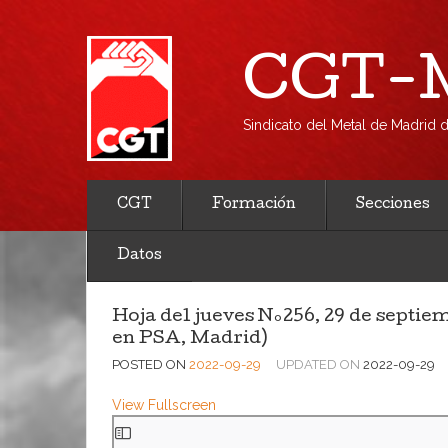
CGT-M
Sindicato del Metal de Madrid
CGT
Formación
Secciones
Datos
Hoja del jueves Nº256, 29 de septie
en PSA, Madrid)
POSTED ON
2022-09-29
UPDATED ON
2022-09-29
View Fullscreen
Saltar
al