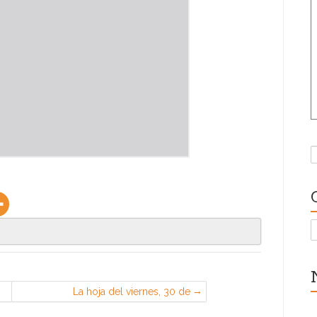
B
C
La hoja del viernes, 30 de
septiembre de 2022 (Sección