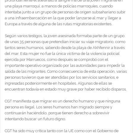
profundamente el asesinato a sangre fría de una joven migrante en
una playa marroquí, a manos de policías marroquíes, cuando
intentaba junto a un grupo de personas de origen subsahariano subir
a una infraembarcación en la que poder lanzarse al mar y llegar a
Europa a través de alguna de las rutas migratorias existentes.
Según varios testigos, la joven asesinada formaba parte de un grupo
de unas 35 personas que pretendían iniciar su viaje migratorio, como
tantos seres humanos, saliendo desde la playa de Akhfennir a través
del mar. Esta mujer no fue la única víctima de la violencia policial
ejercida por Marruecos, como después se comprobó con el
importante operativo organizado por las autoridades para impedir la
salida de las migrantes. Como consecuencia de esta operación, varias
personas tuvieron que ser atendidas por los servicios sanitarios, e
ingresadas posteriormente en hospitales. Algunas de ellas se
encuentran todavía en estado muy grave por haber recibido disparos.
CGT manifiesta que migrar es un derecho humano y que ninguna
persona es ilegal. Los seres humanos han migrado siempre y
continuarán haciéndolo, porque tienen derecho a sobrevivir
intentando buscar un futuro digno.
CGT ha sido muy crítica tanto con la UE como con el Gobierno de