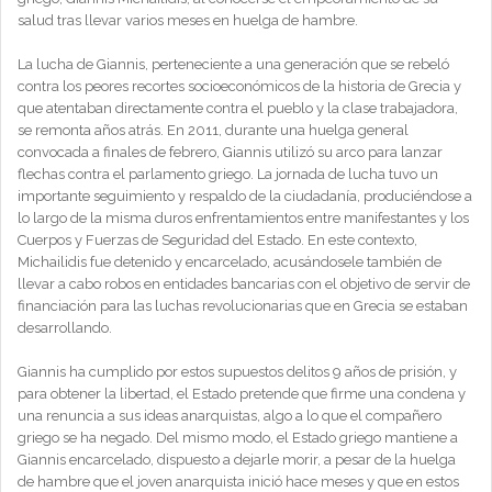
salud tras llevar varios meses en huelga de hambre.
La lucha de Giannis, perteneciente a una generación que se rebeló
contra los peores recortes socioeconómicos de la historia de Grecia y
que atentaban directamente contra el pueblo y la clase trabajadora,
se remonta años atrás. En 2011, durante una huelga general
convocada a finales de febrero, Giannis utilizó su arco para lanzar
flechas contra el parlamento griego. La jornada de lucha tuvo un
importante seguimiento y respaldo de la ciudadanía, produciéndose a
lo largo de la misma duros enfrentamientos entre manifestantes y los
Cuerpos y Fuerzas de Seguridad del Estado. En este contexto,
Michailidis fue detenido y encarcelado, acusándosele también de
llevar a cabo robos en entidades bancarias con el objetivo de servir de
financiación para las luchas revolucionarias que en Grecia se estaban
desarrollando.
Giannis ha cumplido por estos supuestos delitos 9 años de prisión, y
para obtener la libertad, el Estado pretende que firme una condena y
una renuncia a sus ideas anarquistas, algo a lo que el compañero
griego se ha negado. Del mismo modo, el Estado griego mantiene a
Giannis encarcelado, dispuesto a dejarle morir, a pesar de la huelga
de hambre que el joven anarquista inició hace meses y que en estos