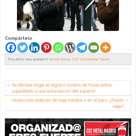
Compártelo
This entry was posted in
Acción Social
,
CGT Confederal
,
Social
.
Se declara ilegal el registro horario de horas extras
supeditado a una autorización del superior
Vacaciones estando de baja médica o en el paro. ¿Puedo
viajar?