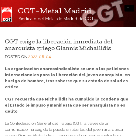
-
CGT-Metal Madrid
Sindicato del Metal de Madrid de CGT
CGT exige la liberación inmediata del
anarquista griego Giannis Michailidis
POSTED ON
2022-08-04
La organización anarcosindicalista se une a las peticiones
internacionales para la liberación del joven anarquista, en
huelga de hambre, tras saberse que su estado de salud es
crítico
CGT recuerda que Michailidis ha cumplido la condena que
el Estado le impuso y manifiesta que ser anarquista no es
delito
La Confederación General del Trabajo (CGT), a través de un
comunicado, ha exigido la puesta en libertad del joven anarquista
griego, Giannis Michailidis, al conocerse el empeoramiento de su