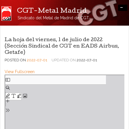
-
CGT-Metal Madrid
Sindicato del Metal de Madrid de CGT
La hoja del viernes, 1 de julio de 2022
(Sección Sindical de CGT en EADS Airbus,
Getafe)
POSTED ON
2022-07-01
UPDATED ON
2022-07-01
View Fullscreen
Saltar
al
contenido
del
PDF