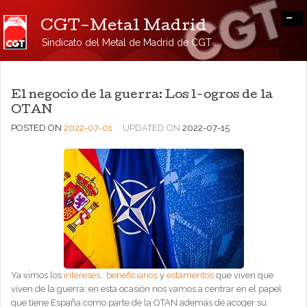
-
CGT-Metal Madrid
Sindicato del Metal de Madrid de CGT
El negocio de la guerra: Los l-ogros de la
OTAN
POSTED ON
2022-07-01
UPDATED ON
2022-07-15
Ya vimos los
intereses
,
beneficiarios
y
estamentos
que viven que
viven de la guerra; en esta ocasión nos vamos a centrar en el papel
que tiene España como parte de la OTAN además de acoger su