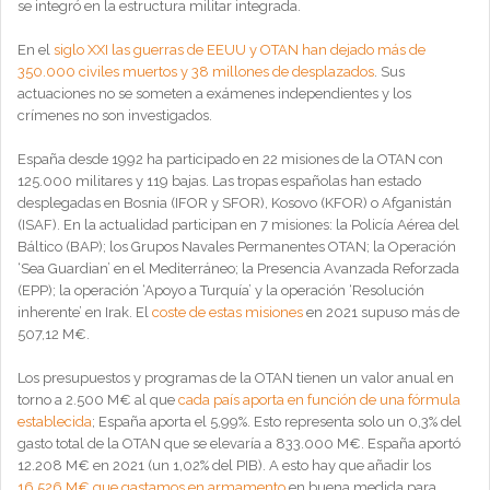
se integró en la estructura militar integrada.
En el
siglo XXI las guerras de EEUU y OTAN han dejado más de
350.000 civiles muertos y 38 millones de desplazados
. Sus
actuaciones no se someten a exámenes independientes y los
crímenes no son investigados.
España desde 1992 ha participado en 22 misiones de la OTAN con
125.000 militares y 119 bajas. Las tropas españolas han estado
desplegadas en Bosnia (IFOR y SFOR), Kosovo (KFOR) o Afganistán
(ISAF). En la actualidad participan en 7 misiones: la Policía Aérea del
Báltico (BAP); los Grupos Navales Permanentes OTAN; la Operación
‘Sea Guardian’ en el Mediterráneo; la Presencia Avanzada Reforzada
(EPP); la operación ‘Apoyo a Turquía’ y la operación ‘Resolución
inherente’ en Irak. El
coste de estas misiones
en 2021 supuso más de
507,12 M€.
Los presupuestos y programas de la OTAN tienen un valor anual en
torno a 2.500 M€ al que
cada país aporta en función de una fórmula
establecida
; España aporta el 5,99%. Esto representa solo un 0,3% del
gasto total de la OTAN que se elevaría a 833.000 M€. España aportó
12.208 M€ en 2021 (un 1,02% del PIB). A esto hay que añadir los
16.526 M€ que gastamos en armamento
en buena medida para