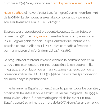
cumbre el 29-30 de junio con un
gran dispositivo de seguridad
.
Hace 40 años
, el 30/05/1982 España ingresó como miembro nº16
de la OTAN. La democracia se estaba consolidando y permitió
acelerar la entrada a la CEE el 1/1/1986.
El proceso a propuesta del presidente Leopoldo Calvo Sotelo en
febrero de 1981 fué
muy rápido
. La entrada se produjo cuando el
PSOE llegó al gobierno con Felipe González que renunció a su
posición contra la Alianza. El PSOE hizo campaña a favor de la
permanencia en el referéndum del 12/3/2986.
La pregunta del referéndum condicionaba la permanencia en la
OTAN a tres elementos: 1. no incorporación a la estructura militar
integrada; 2. prohibición de armas nucleares y 3. reducción de la
presencia militar de EEUU. El 56,54% de los votantes (participación
del 60%) apoyó la permanencia.
Inmediatamente España comenzó a participar en todos los comités y
órganos de la OTAN salvo la estructura militar integrada. De 1995 a
1999 Javier Solana, fue secretario general de la OTAN. En 1997
España acogió su primera cumbre de la OTAN con Aznar y en 1999