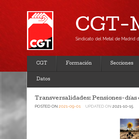
CGT-M
Sindicato del Metal de Madrid
CGT
Formación
Secciones
Datos
Transversalidades: Pensiones-días 
POSTED ON
2021-09-01
UPDATED ON
2021-10-15