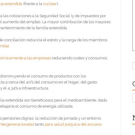
lia extendida
(frente a la
nuclear
).
a las cotizaciones a la Seguridad Social (y de impuestos por
es el aumento del empleo. La mayor contribución de los mayores
 mantenimiento de la familia extendida.
e conciliación reduciría el estrés y la carga de los miembros
miliar
.
nómicamente a las empresas
reduciendo costes y consumos
B
os disminuyendo el consumo de productos con los
cta a cerca del 40% del consumo en el hogar; del gasto
 el 4,34% a infraestructura.
C
milia extendida son beneficiosos para el medioambiente, dado
 rebajaría el consumo de energía utilizada.
s pensiones dignas, la reducción de jornada y un entorno
intergeneracionales
tanto
para salud psíquica del anciano