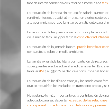
fase de interdependencia con retorno a modelos de
fami
La reducción de jornada sin reducción salarial aumentarí
rendimientos del trabajo) al implicar en ciertos sector
a la economía del grupo familiar es un aliciente para el
La reducción de las presiones económicas y la facilidad d
de la unidad familiar y por tanto la
conflictividad intra-fa
La reducción de la jornada laboral
puede beneficiar eco
con su efecto sobre el medio ambiente.
La familia extendida facilita la compartición de recurs
subsiguientes efectos sobre el medio ambiente. Esto afe
familiar (
INE
) el 35,64% se dedica a consumos del hogar y
La reducción de los días de trabajo y los modelos de fa
que se reducirían los traslados en transporte propio y se
No obstante lo más importante es la contribución de una
adecuado para satisfacer la
necesidad de las relaciones 
como para el correcto desarrollo
de los niños y jóvenes
.