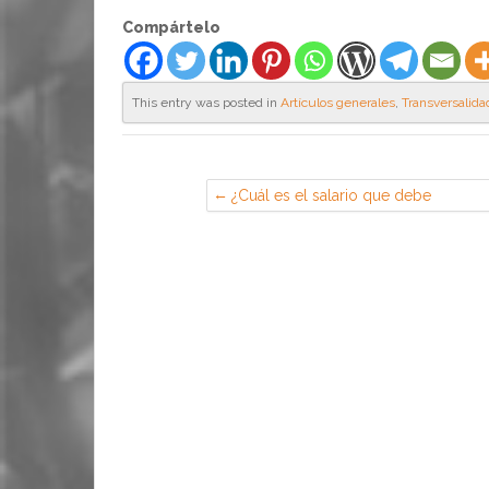
Compártelo
This entry was posted in
Artículos generales
,
Transversalida
¿Cuál es el salario que debe
indicarse en la copia básica del
contrato?