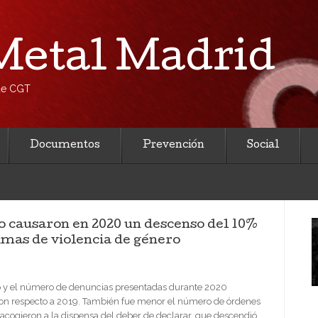
etal Madrid
 de CGT
Documentos
Prevención
Social
to causaron en 2020 un descenso del 10%
imas de violencia de género
ro y el número de denuncias presentadas durante 2020
con respecto a 2019. También fue menor el número de órdenes
 acogieron a la dispensa del deber de declarar, que descendió