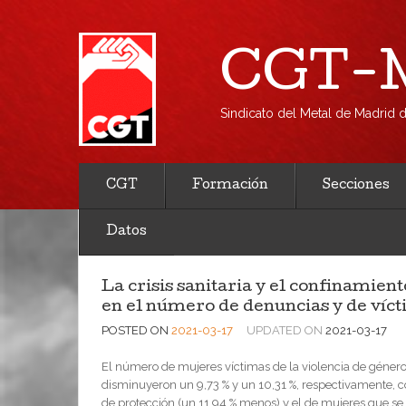
CGT-M
Sindicato del Metal de Madrid
CGT
Formación
Secciones
Datos
La crisis sanitaria y el confinamien
en el número de denuncias y de víct
POSTED ON
2021-03-17
UPDATED ON
2021-03-17
El número de mujeres víctimas de la violencia de géne
disminuyeron un 9,73 % y un 10,31 %, respectivamente, 
de protección (un 11,94 % menos) y el de mujeres que se