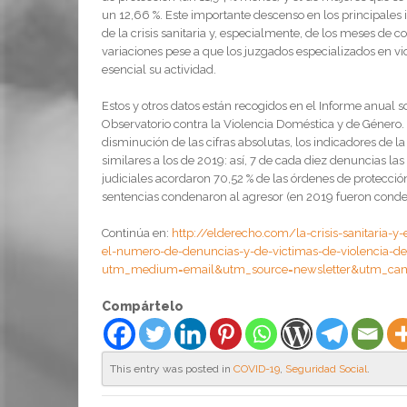
un 12,66 %. Este importante descenso en los principales 
de la crisis sanitaria y, especialmente, de los meses de 
variaciones pese a que los juzgados especializados en vi
esencial su actividad.
Estos y otros datos están recogidos en el Informe anual s
Observatorio contra la Violencia Doméstica y de Género.
disminución de las cifras absolutas, los indicadores de 
similares a los de 2019: así, 7 de cada diez denuncias las
judiciales acordaron 70,52 % de las órdenes de protección 
sentencias condenaron al agresor (en 2019 fueron condena
Continúa en:
http://elderecho.com/la-crisis-sanitaria-
el-numero-de-denuncias-y-de-victimas-de-violencia-d
utm_medium=email&utm_source=newsletter&utm_ca
Compártelo
This entry was posted in
COVID-19
,
Seguridad Social
.