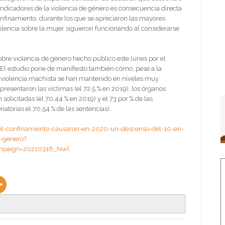
indicadores de la violencia de género es consecuencia directa
confinamiento, durante los que se apreciaron las mayores
olencia sobre la mujer siguieron funcionando al considerarse
obre violencia de género hecho público este lunes por el
 El estudio pone de manifiesto también cómo, pese a la
la violencia machista se han mantenido en niveles muy
 presentaron las víctimas (el 72,5 % en 2019); los órganos
solicitadas (el 70,44 % en 2019) y el 73 por % de las
torias el 70,54 % de las sentencias).
y-el-confinamiento-causaron-en-2020-un-descenso-del-10-en-
e-genero?
mpaign=20210316_Nwl