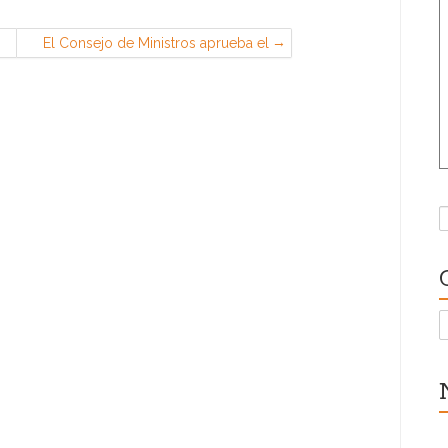
El Consejo de Ministros aprueba el
Plan Corresponsables para favorecer
la conciliación
B
C