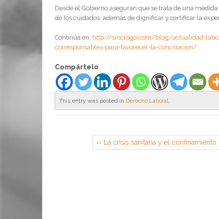
Desde el Gobierno aseguran que se trata de una medida qu
de los cuidados, además de dignificar y certificar la expe
Continúa en:
http://sincrogo.com/blog/actualidad-labor
corresponsables-para-favorecer-la-conciliacion/
Compártelo
This entry was posted in
Derecho Laboral
.
La crisis sanitaria y el confinamiento
causaron en 2020 un descenso del
10% en el número de denuncias y
de víctimas de violencia de género