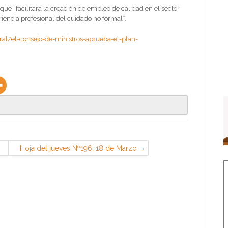
e “facilitará la creación de empleo de calidad en el sector
riencia profesional del cuidado no formal”.
al/el-consejo-de-ministros-aprueba-el-plan-
Hoja del jueves Nº196, 18 de Marzo
de 2021 (Sección Sindical de CGT
en PSA, Madrid)