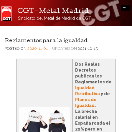
-
CGT-Metal Madrid
Sindicato del Metal de Madrid de CGT
Reglamentos para la igualdad
POSTED ON
2020-11-01
UPDATED ON
2021-10-15
Dos Reales
Decretos
publican los
Reglamentos de
Igualdad
Retributiva
y de
Planes de
Igualdad
.
La brecha
salarial en
España ronda el
22% pero en