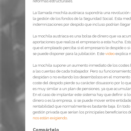
reformas estructurales.
La llamada mochila austriaca supondría una revolución s
la gestión de los fondos de la Seguridad Social. Esta me
indemnizaciones por despido que incluso podrían llegar
La mochila austriaca es una bolsa de dinero que va acumu
aportaciones que realiza el empresario a esta hucha. Esta
que el empleado perciba si el empresario le despide o s
se puede disponer para la jubilación. Este
video
explica m
La mochila supone un aumento inmediato de los costes la
a las cuentas de cada trabajador. Pero su funcionamiento
despidan o no evitando los desembolsos en el momento de
coste del despido pierde su carácter disuasorio por lo que
es muy similar a un plan de pensiones, ya que acumulan c
En el caso de implantar este sistema hay que definir si l
dinero o es la empresa, si se puede mover entre entidade
rentabilidad que normalmente es bastante baja. En todo c
gestión privada que serían los principales beneficiarios 
nos están exigiendo
.
Compártelo