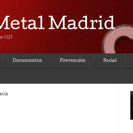
etal Madrid
 de CGT
Documentos
Prevención
Social
aca