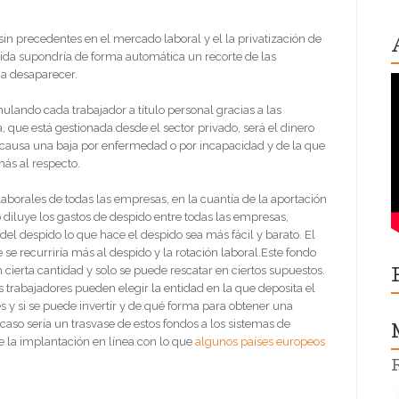
in precedentes en el mercado laboral y el la privatización de
dida supondría de forma automática un recorte de las
 a desaparecer.
lando cada trabajador a título personal gracias a las
, que está gestionada desde el sector privado, será el dinero
i causa una baja por enfermedad o por incapacidad y de la que
ás al respecto.
borales de todas las empresas, en la cuantía de la aportación
 diluye los gastos de despido entre todas las empresas,
l despido lo que hace el despido sea más fácil y barato. El
 se recurriría más al despido y la rotación laboral.Este fondo
ierta cantidad y solo se puede rescatar en ciertos supuestos.
os trabajadores pueden elegir la entidad en la que deposita el
s y si se puede invertir y de qué forma para obtener una
aso sería un trasvase de estos fondos a los sistemas de
de la implantación en línea con lo que
algunos países europeos