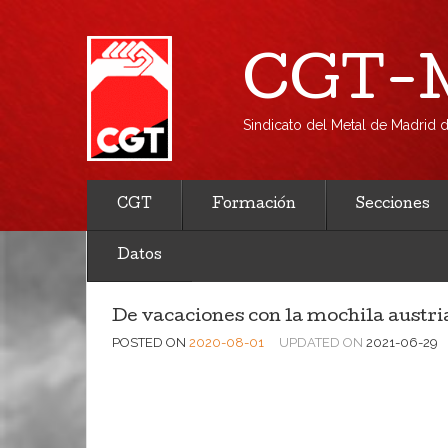
CGT-M
Sindicato del Metal de Madrid
CGT
Formación
Secciones
Datos
De vacaciones con la mochila austri
POSTED ON
2020-08-01
UPDATED ON
2021-06-29