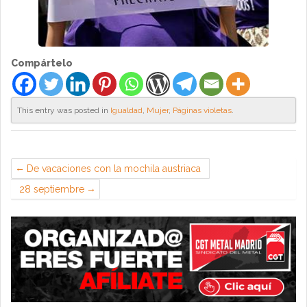
Compártelo
This entry was posted in
Igualdad
,
Mujer
,
Páginas violetas
.
De vacaciones con la mochila austriaca
28 septiembre