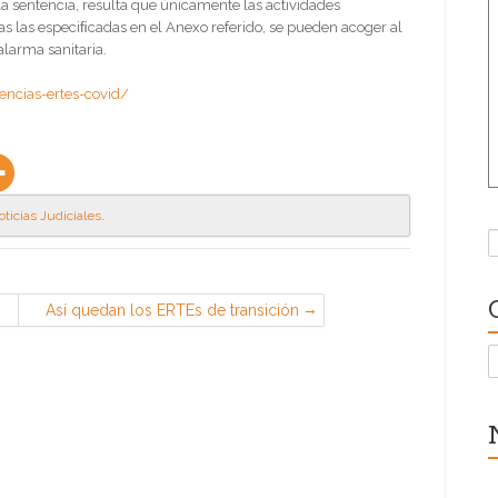
la sentencia, resulta que únicamente las actividades
as las especiﬁcadas en el Anexo referido, se pueden acoger al
larma sanitaria.
encias-ertes-covid/
oticias Judiciales
.
B
Así quedan los ERTEs de transición
hasta el 30 de septiembre (hoy en
BOE RD-Ley 24/2020)
C