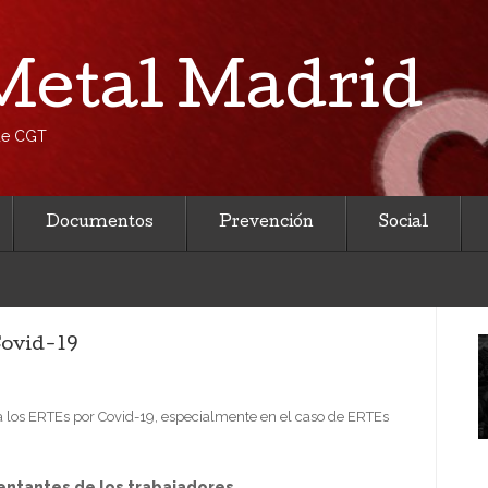
etal Madrid
 de CGT
Documentos
Prevención
Social
Covid-19
 a los ERTEs por Covid-19, especialmente en el caso de ERTEs
:
entantes de los trabajadores