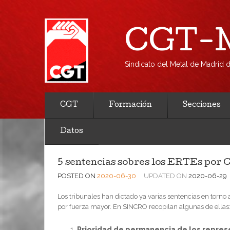
CGT-M
Sindicato del Metal de Madrid
CGT
Formación
Secciones
Datos
5 sentencias sobres los ERTEs por 
POSTED ON
2020-06-30
UPDATED ON
2020-06-29
Los tribunales han dictado ya varias sentencias en torno
por fuerza mayor. En SINCRO recopilan algunas de ellas
Prioridad de permanencia de los repres