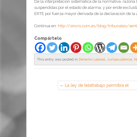
De la interpretación sistemática de la normativa, razona 
suspendidas por el estado de alarma, y por ende excluid
ERTE por fuerza mayor derivada de la declaración de la a
Continua en:
http://sincro.com.es/blog/tribunales/sent
Compártelo
This entry was posted in
Derecho Laboral
,
Jurisprudencia
,
N
La ley de teletrabajo permitirá el
«horario flexible» a trabajadores y
obligará a empresas asumir los
costes