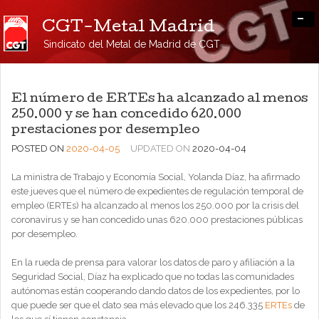
-
CGT-Metal Madrid
Sindicato del Metal de Madrid de CGT
El número de ERTEs ha alcanzado al menos
250.000 y se han concedido 620.000
prestaciones por desempleo
POSTED ON
2020-04-05
UPDATED ON
2020-04-04
La ministra de Trabajo y Economía Social, Yolanda Díaz, ha afirmado
este jueves que el número de expedientes de regulación temporal de
empleo (ERTEs) ha alcanzado al menos los 250.000 por la crisis del
coronavirus y se han concedido unas 620.000 prestaciones públicas
por desempleo.
En la rueda de prensa para valorar los datos de paro y afiliación a la
Seguridad Social, Díaz ha explicado que no todas las comunidades
autónomas están cooperando dando datos de los expedientes, por lo
que puede ser que el dato sea más elevado que los 246.335
ERTEs
de