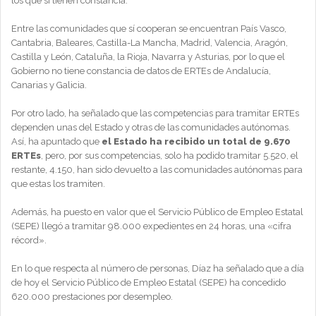
los que sí tienen constancia.
Entre las comunidades que sí cooperan se encuentran País Vasco,
Cantabria, Baleares, Castilla-La Mancha, Madrid, Valencia, Aragón,
Castilla y León, Cataluña, la Rioja, Navarra y Asturias, por lo que el
Gobierno no tiene constancia de datos de ERTEs de Andalucía,
Canarias y Galicia.
Por otro lado, ha señalado que las competencias para tramitar ERTEs
dependen unas del Estado y otras de las comunidades autónomas.
Así, ha apuntado que
el Estado ha recibido un total de 9.670
ERTEs
, pero, por sus competencias, solo ha podido tramitar 5.520, el
restante, 4.150, han sido devuelto a las comunidades autónomas para
que estas los tramiten.
Además, ha puesto en valor que el Servicio Público de Empleo Estatal
(SEPE) llegó a tramitar 98.000 expedientes en 24 horas, una «cifra
récord».
En lo que respecta al número de personas, Díaz ha señalado que a día
de hoy el Servicio Público de Empleo Estatal (SEPE) ha concedido
620.000 prestaciones por desempleo.