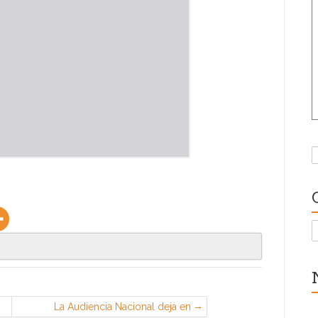
B
C
La Audiencia Nacional deja en