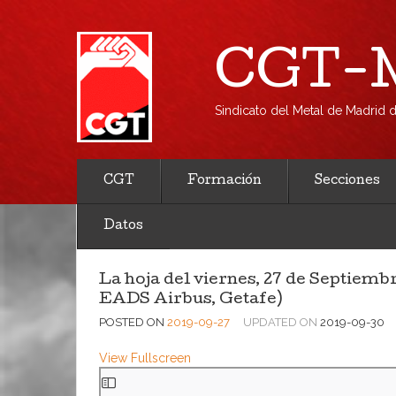
CGT-M
Sindicato del Metal de Madrid
CGT
Formación
Secciones
Datos
La hoja del viernes, 27 de Septiemb
EADS Airbus, Getafe)
POSTED ON
2019-09-27
UPDATED ON
2019-09-30
View Fullscreen
Saltar
al