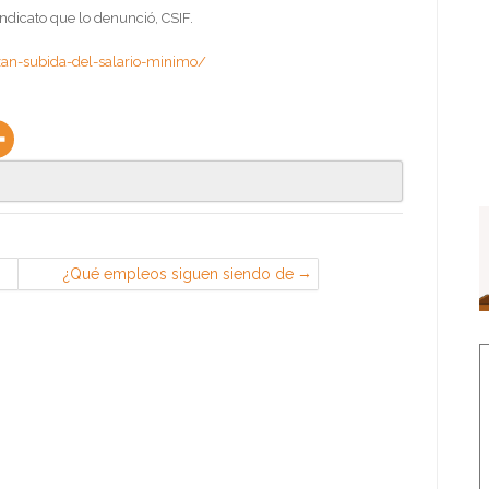
indicato que lo denunció, CSIF.
zan-subida-del-salario-minimo/
¿Qué empleos siguen siendo de
hombres y de mujeres?