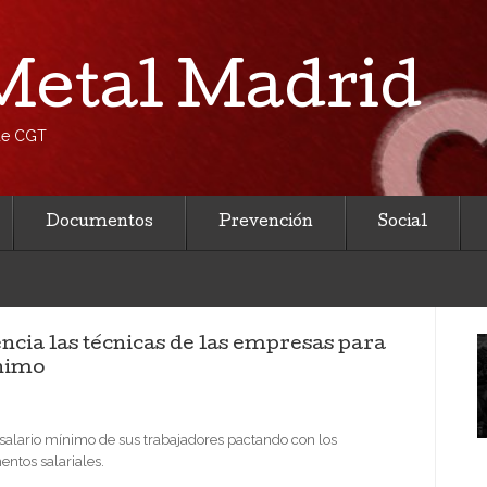
etal Madrid
 de CGT
Documentos
Prevención
Social
ncia las técnicas de las empresas para
ínimo
alario mínimo de sus trabajadores pactando con los
ntos salariales.