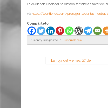
La Audiencia Nacional ha dictado sentencia a favor del s
vía
https://loentiendo.com/prosegur-securitas-neutrali
Compártelo
This entry was posted in
Jurisprudencia
.
La hoja del viernes, 27 de
Septiembre de 2019 (Sección
Sindical de CGT en EADS Airbus,
Getafe)