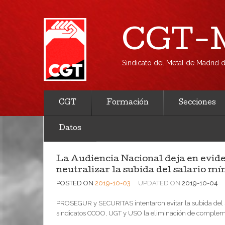
CGT-M
Sindicato del Metal de Madrid
CGT
Formación
Secciones
Datos
La Audiencia Nacional deja en evide
neutralizar la subida del salario m
POSTED ON
2019-10-03
UPDATED ON
2019-10-04
PROSEGUR y SECURITAS intentaron evitar la subida del s
sindicatos CCOO, UGT y USO la eliminación de compleme