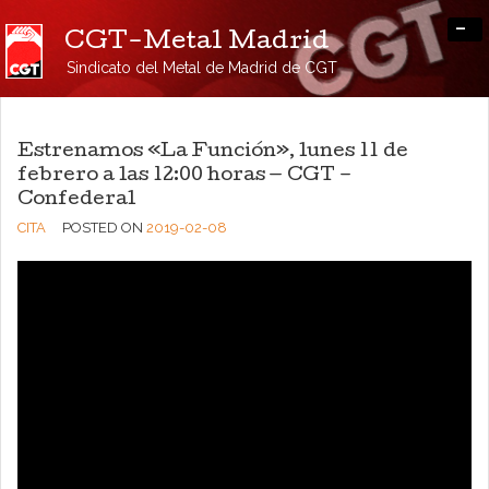
-
CGT-Metal Madrid
Sindicato del Metal de Madrid de CGT
Estrenamos «La Función», lunes 11 de
febrero a las 12:00 horas — CGT –
Confederal
CITA
POSTED ON
2019-02-08