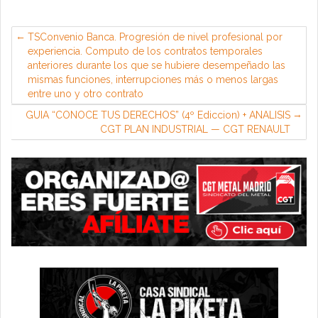
TSConvenio Banca. Progresión de nivel profesional por
experiencia. Computo de los contratos temporales
anteriores durante los que se hubiere desempeñado las
mismas funciones, interrupciones más o menos largas
entre uno y otro contrato
GUIA “CONOCE TUS DERECHOS” (4º Ediccion) + ANALISIS
CGT PLAN INDUSTRIAL — CGT RENAULT