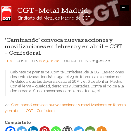
-
CGT-Metal Madrid
Sindicato del Metal de Madrid de CGT
‘Caminando’ convoca nuevas acciones y
movilizaciones en febrero y en abril — CGT
– Confederal
CITA
POSTED ON
2019-01-18
UPDATED ON
2019-02-10
Gabinete de prensa del Comité Confederal de la CGT Las acciones
descentralizadas tendrán lugar el 23 de febrero, a excepción de
Andalucía que las llevará a cabo el 28F, y el 6 de abril en Madrid.
Con el lema «Igualdad, derechos y libertades. Contra el golpe a la
democracia. Si nos movemos, cambiamos todo», el…
via
‘Caminando’ convoca nuevas acciones y movilizaciones en febrero
y en abril — CGT – Confederal
Compártelo