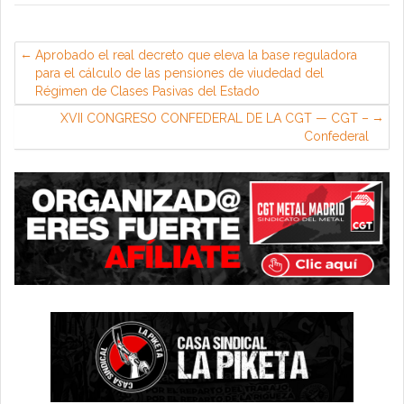
Aprobado el real decreto que eleva la base reguladora
para el cálculo de las pensiones de viudedad del
Régimen de Clases Pasivas del Estado
XVII CONGRESO CONFEDERAL DE LA CGT — CGT –
Confederal