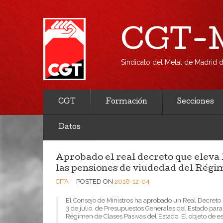
CGT-M
Sindicato del Metal de Madrid
CGT
Formación
Secciones
Datos
Aprobado el real decreto que eleva 
las pensiones de viudedad del Régi
CITA
POSTED ON
2018-12-04
El Consejo de Ministros ha aprobado un Real Decreto 
3 de julio, de Presupuestos Generales del Estado par
Régimen de Clases Pasivas del Estado. El objeto de e