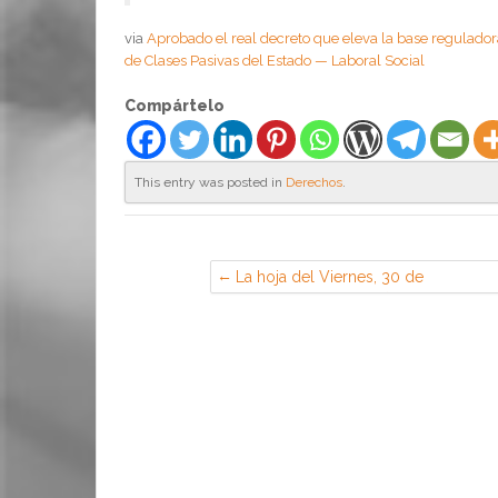
via
Aprobado el real decreto que eleva la base regulado
de Clases Pasivas del Estado — Laboral Social
Compártelo
This entry was posted in
Derechos
.
La hoja del Viernes, 30 de
Noviembre de 2018 (Sección
Sindical de CGT en EADS Airbus,
Getafe)