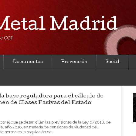
etal Madrid
 de CGT
Documentos
Prevención
Social
la base reguladora para el cálculo de
men de Clases Pasivas del Estado
por el que se desarrollan las previsiones de la Ley 6/2018, de
a el año 2018, en materia de pensiones de viudedad del
sta norma es la regulación de…