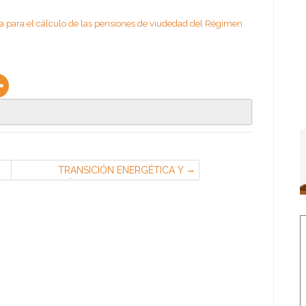
ra para el cálculo de las pensiones de viudedad del Régimen
TRANSICIÓN ENERGÉTICA Y
EVOLUCIÓN SOCIAL (Coordinadora
del Auto de CGT) — FESIM CGT-
METAL