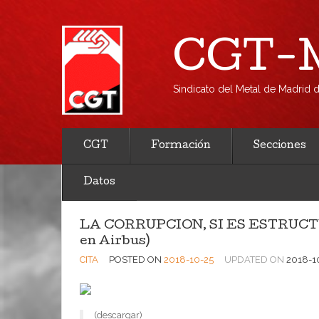
CGT-M
Sindicato del Metal de Madrid
CGT
Formación
Secciones
Datos
LA CORRUPCION, SI ES ESTRUCTURA
en Airbus)
CITA
POSTED ON
2018-10-25
UPDATED ON
2018-1
(descargar)