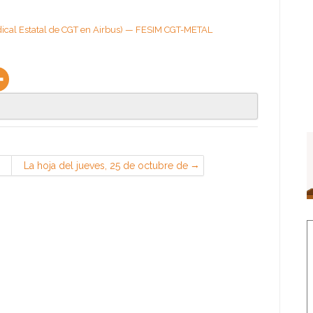
cal Estatal de CGT en Airbus) — FESIM CGT-METAL
La hoja del jueves, 25 de octubre de
2018 (Sección Sindical de CGT en
PSA, Madrid)