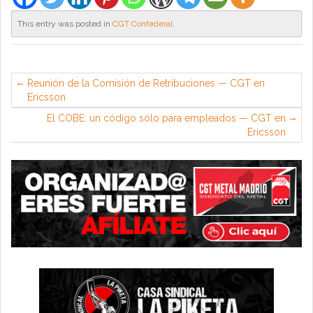
This entry was posted in
CGT Confederal
.
Reunión de la Comisión de Retribuciones — CGT en
Ericsson
El COBE: un código sólo para empleados — CGT en
Ericsson