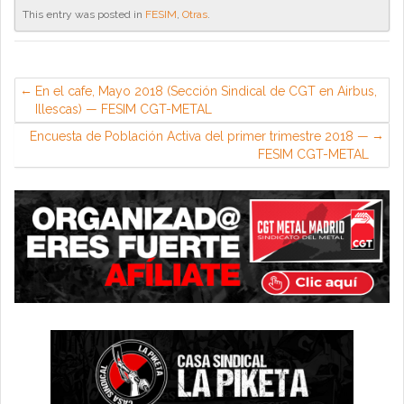
This entry was posted in
FESIM
,
Otras
.
En el cafe, Mayo 2018 (Sección Sindical de CGT en Airbus,
Illescas) — FESIM CGT-METAL
Encuesta de Población Activa del primer trimestre 2018 —
FESIM CGT-METAL