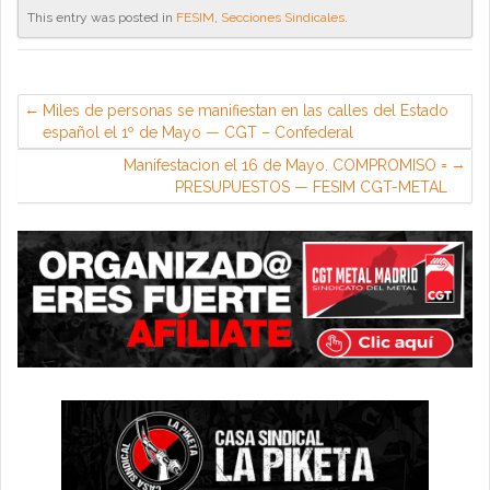
This entry was posted in
FESIM
,
Secciones Sindicales
.
Miles de personas se manifiestan en las calles del Estado
español el 1º de Mayo — CGT – Confederal
Manifestacion el 16 de Mayo. COMPROMISO =
PRESUPUESTOS — FESIM CGT-METAL