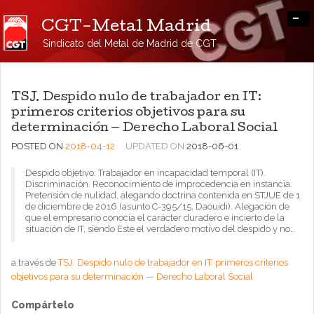
-
CGT-Metal Madrid
Sindicato del Metal de Madrid de CGT
TSJ. Despido nulo de trabajador en IT:
primeros criterios objetivos para su
determinación — Derecho Laboral Social
POSTED ON
2018-04-12
UPDATED ON
2018-06-01
Despido objetivo. Trabajador en incapacidad temporal (IT).
Discriminación. Reconocimiento de improcedencia en instancia.
Pretensión de nulidad, alegando doctrina contenida en STJUE de 1
de diciembre de 2016 (asunto C-395/15, Daouidi). Alegación de
que el empresario conocía el carácter duradero e incierto de la
situación de IT, siendo Este el verdadero motivo del despido y no…
a través de
TSJ. Despido nulo de trabajador en IT: primeros criterios
objetivos para su determinación — Derecho Laboral Social
Compártelo