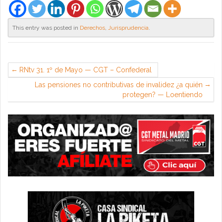
This entry was posted in
Derechos
,
Jurisprudencia
.
RNtv 31. 1º de Mayo — CGT – Confederal
Las pensiones no contributivas de invalidez ¿a quién
protegen? — Loentiendo