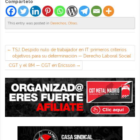
Compártelo
This entry was posted in
Derechos
,
Otras
.
TSJ. Despido nulo de trabajador en IT: primeros criterios
objetivos para su determinación — Derecho Laboral Social
CGT y el 8M — CGT en Ericsson