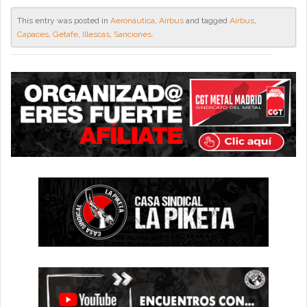
This entry was posted in
Aeronáutica
,
Airbus
and tagged
Airbus
,
Capaces
,
Getafe
,
Illescas
,
Sanciones
.