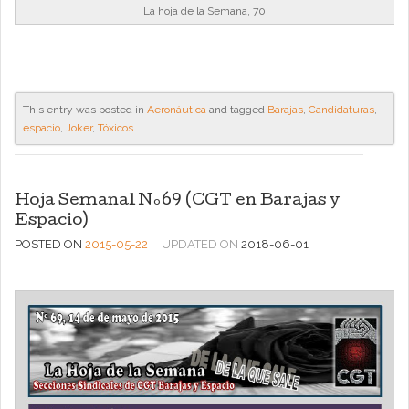
La hoja de la Semana, 70
This entry was posted in
Aeronáutica
and tagged
Barajas
,
Candidaturas
,
espacio
,
Joker
,
Tóxicos
.
Hoja Semanal Nº69 (CGT en Barajas y
Espacio)
POSTED ON
2015-05-22
UPDATED ON
2018-06-01