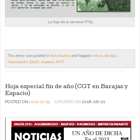
La hoja de la semana Nº65
This entry was posted in
Aeronáutica
and tagged
Airbus
,
Barajas
,
Conciliación
,
EADS
,
espacio
,
WTF
.
Hoja especial fin de año (CGT en Barajas y
Espacio)
POSTED ON
2014-12-19
UPDATED ON
2018-06-01