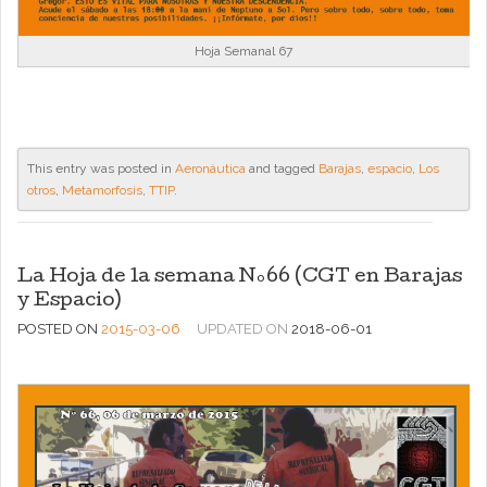
Hoja Semanal 67
This entry was posted in
Aeronáutica
and tagged
Barajas
,
espacio
,
Los
otros
,
Metamorfosis
,
TTIP
.
La Hoja de la semana Nº66 (CGT en Barajas
y Espacio)
POSTED ON
2015-03-06
UPDATED ON
2018-06-01