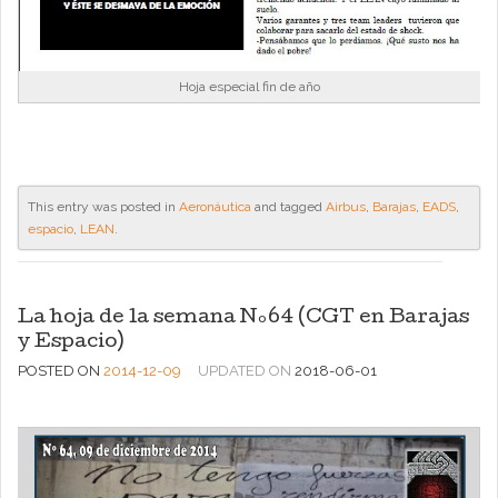
Hoja especial fin de año
This entry was posted in
Aeronáutica
and tagged
Airbus
,
Barajas
,
EADS
,
espacio
,
LEAN
.
La hoja de la semana Nº64 (CGT en Barajas
y Espacio)
POSTED ON
2014-12-09
UPDATED ON
2018-06-01