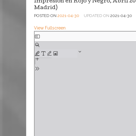
Impresión en Rojo y Negro, Abril 20
Madrid)
POSTED ON
2021-04-30
UPDATED ON
2021-04-30
View Fullscreen
Saltar
al
contenido
del
PDF