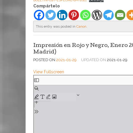
BOLETIN-CGT-ESPECIAL-8M-2021
Descarga
Compártelo
This entry was posted in
Canon
.
Impresión en Rojo y Negro, Enero 2
Madrid)
POSTED ON
2021-01-29
UPDATED ON
2021-01-29
View Fullscreen
Saltar
al
contenido
del
PDF