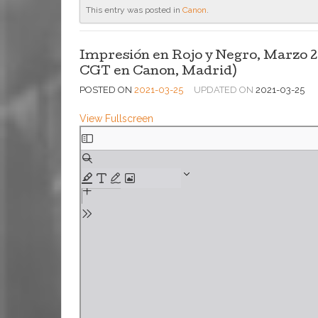
This entry was posted in
Canon
.
Impresión en Rojo y Negro, Marzo 20
CGT en Canon, Madrid)
POSTED ON
2021-03-25
UPDATED ON
2021-03-25
View Fullscreen
Saltar
al
contenido
del
PDF