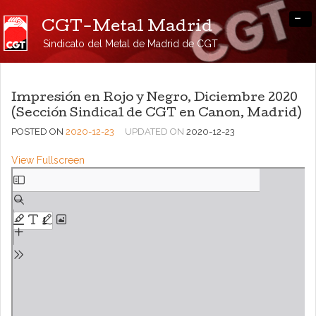
-
CGT-Metal Madrid
Sindicato del Metal de Madrid de CGT
Impresión en Rojo y Negro, Diciembre 2020
(Sección Sindical de CGT en Canon, Madrid)
POSTED ON
2020-12-23
UPDATED ON
2020-12-23
View Fullscreen
Saltar
al
contenido
del
PDF