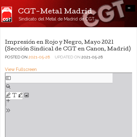
-
CGT-Metal Madrid
Sindicato del Metal de Madrid de CGT
Impresión en Rojo y Negro, Mayo 2021
(Sección Sindical de CGT en Canon, Madrid)
POSTED ON
2021-05-28
UPDATED ON
2021-05-28
View Fullscreen
Saltar
al
contenido
del
PDF