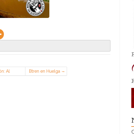
ón: Al
Btren en Huelga
 exigir
s por
 regule el