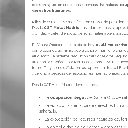
decisión sigue teniendo consecuencias dramáticas:
ocup
derechos humanos
.
Miles de personas se manifestaron en Madrid para denunci
Desde
CGT Metal Madrid
trasladamos nuestro apoyo f
dignidad y defendiendo su derecho inalienable a la autod
El Sáhara Occidental es, a día de hoy,
el último territ
como potencia administradora de iure, mantiene una resp
eludiendo. La reciente resolución del Consejo de Segurid
autonomía diseñada por Marruecos, constituye un nuevo o
futuro. Tal y como señalaron los representantes del Frent
que ignora décadas de resoluciones internacionales clar
Desde CGT Metal Madrid denunciamos:
La
ocupación ilegal
del Sáhara Occidental
La violación sistemática de derechos humanos,
saharauis.
La explotación de recursos naturales del ter
La complicidad de gobiernos y empresas que 