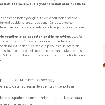
ación, represión, exilio y vulneración continuada de
ar esta situación y exigir el fin de la ocupación marroquí.
irme al pueblo saharaui, que continúa resistiendo con
eterminación, tal y como establece la legalidad internacional.
orio pendiente de descolonización en África
. España,
onsabilidad histórica y política que no puede seguir
ad de la ONU, construida sobre la propuesta unilateral de
bstáculo para el ejercicio del derecho saharaui a decidir su
e Polisario, se trata de una resolución llena de contradicciones
as.
 por parte de Marruecos desde 1975.
 incluida la represión de activistas y periodistas
ritorio ocupado sin consentimiento del pueblo saharaui.
legitiman esta situación.