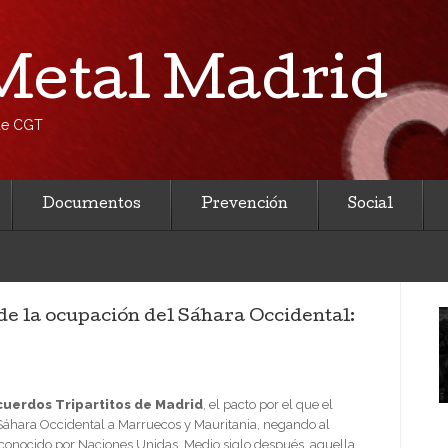
etal Madrid
 de CGT
Documentos
Prevención
Social
e la ocupación del Sáhara Occidental:
cuerdos Tripartitos de Madrid
, el pacto por el que el
 Sáhara Occidental a Marruecos y Mauritania, negando al
conocido por Naciones Unidas. Medio siglo después, aquella