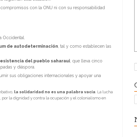
s compromisos con la ONU ni con su responsabilidad
a Occidental.
dum de autodeterminación
, tal y como establecen las
resistencia del pueblo saharaui
, que lleva cinco
B
adas y diáspora.
umir sus obligaciones internacionales y apoyar una
mbativo,
la solidaridad no es una palabra vacía
. La lucha
C
 por la dignidad y contra la ocupación y el colonialismo en