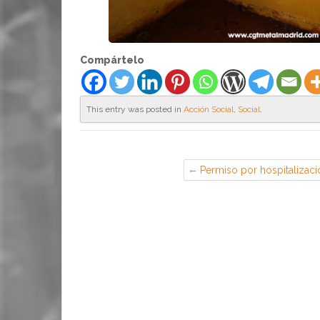
Compártelo
This entry was posted in
Acción Social
,
Social
.
Permiso por hospitalizaci
ampliarse a 5 días no cabe
mantener días adicionale
desplazamiento aunque lo
convenio