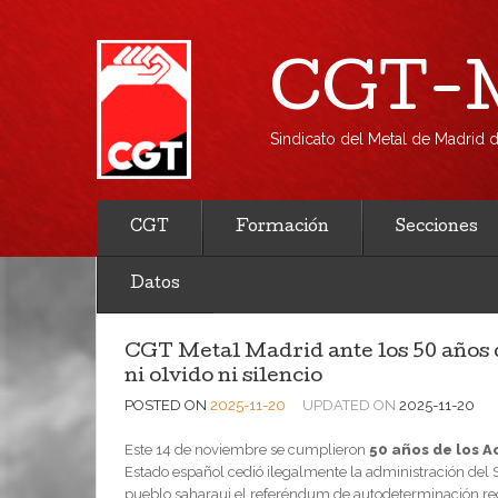
CGT-M
Sindicato del Metal de Madrid
CGT
Formación
Secciones
Datos
CGT Metal Madrid ante los 50 años d
ni olvido ni silencio
POSTED ON
2025-11-20
UPDATED ON
2025-11-20
Este 14 de noviembre se cumplieron
50 años de los A
Estado español cedió ilegalmente la administración del
pueblo saharaui el referéndum de autodeterminación re