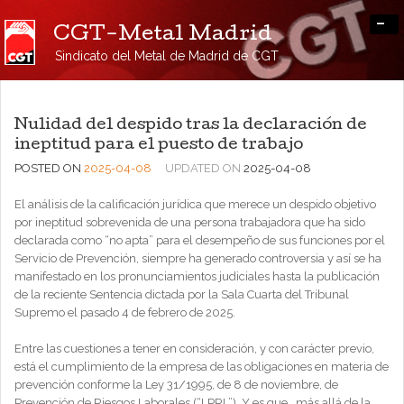
-
CGT-Metal Madrid
Sindicato del Metal de Madrid de CGT
Nulidad del despido tras la declaración de
ineptitud para el puesto de trabajo
POSTED ON
2025-04-08
UPDATED ON
2025-04-08
El análisis de la calificación jurídica que merece un despido objetivo
por ineptitud sobrevenida de una persona trabajadora que ha sido
declarada como “no apta” para el desempeño de sus funciones por el
Servicio de Prevención, siempre ha generado controversia y así se ha
manifestado en los pronunciamientos judiciales hasta la publicación
de la reciente Sentencia dictada por la Sala Cuarta del Tribunal
Supremo el pasado 4 de febrero de 2025.
Entre las cuestiones a tener en consideración, y con carácter previo,
está el cumplimiento de la empresa de las obligaciones en materia de
prevención conforme la Ley 31/1995, de 8 de noviembre, de
Prevención de Riesgos Laborales (“LPRL”). Y es que , más allá de la