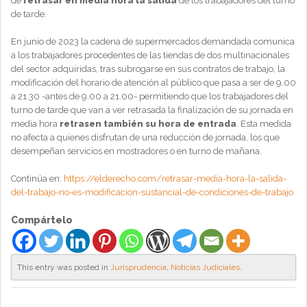
de
retrasar en media hora la salida
de los trabajadores del turno
de tarde.
En junio de 2023 la cadena de supermercados demandada comunica
a los trabajadores procedentes de las tiendas de dos multinacionales
del sector adquiridas, tras subrogarse en sus contratos de trabajo, la
modificación del horario de atención al público que pasa a ser de 9.00
a 21.30 -antes de 9.00 a 21.00- permitiendo que los trabajadores del
turno de tarde que van a ver retrasada la finalización de su jornada en
media hora
retrasen también su hora de entrada
. Esta medida
no afecta a quienes disfrutan de una reducción de jornada, los que
desempeñan servicios en mostradores o en turno de mañana.
Continúa en:
https://elderecho.com/retrasar-media-hora-la-salida-
del-trabajo-no-es-modificacion-sustancial-de-condiciones-de-trabajo
Compártelo
This entry was posted in
Jurisprudencia
,
Noticias Judiciales
.