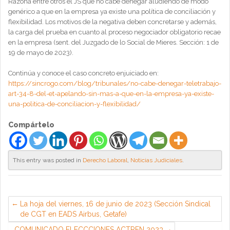
Razona entre otros el JS que no cabe denegar aludiendo de modo
genérico a que en la empresa ya existe una política de conciliación y
flexibilidad. Los motivos de la negativa deben concretarse y además,
la carga del prueba en cuanto al proceso negociador obligatorio recae
en la empresa (sent. del Juzgado de lo Social de Mieres. Sección: 1 de
19 de mayo de 2023).
Continúa y conoce el caso concreto enjuiciado en:
https://sincrogo.com/blog/tribunales/no-cabe-denegar-teletrabajo-
art-34-8-del-et-apelando-sin-mas-a-que-en-la-empresa-ya-existe-
una-politica-de-conciliacion-y-flexibilidad/
Compártelo
This entry was posted in
Derecho Laboral
,
Noticias Judiciales
.
La hoja del viernes, 16 de junio de 2023 (Sección Sindical
de CGT en EADS Airbus, Getafe)
COMUNICADO ELECCCIONES ACTREN 2023