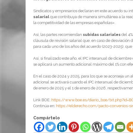
Sindicatos y empresarios declaran en este acuerdo su in
salarial
que contribuya de manera simultánea a la reac
la competitividad de las empresas españolas».
Así, las partes recomiendan
subidas salariales
del 4%
cláusula de revisión salarial que, en caso de desviación d
para cada uno de los años del acuerdo (2023-2025), que se 
Así, si finalizado este año, el IPC interanual de diciemb
se aplicará un aumento adicional máximo del 1% con efec
En el caso de 2024 y 2025, para los que se aconseja un al
adicional se activará cuando el IPC interanual de diciembr
de enero de 2025 y el 1 de enero de 2026, respectivamen
Link BOE:
https://www.boe.es/diario_boe/txt.php?id=
Continúa en:
https://elderecho.com/pacto-convenios-si
Compártelo