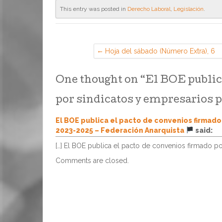
This entry was posted in
Derecho Laboral
,
Legislación
.
Hoja del sábado (Número Extra), 6
de junio de 2023 (Sección Sindical
de CGT en PSA, Madrid)
One thought on “
El BOE public
por sindicatos y empresarios p
El BOE publica el pacto de convenios firmado
2023-2025 – Federación Anarquista
said:
[…] El BOE publica el pacto de convenios firmado p
Comments are closed.