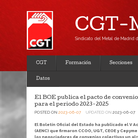
CGT-M
Sindicato del Metal de Madrid
CGT
Formación
Secciones
Datos
El BOE publica el pacto de convenio
para el periodo 2023-2025
POSTED ON
2023-06-07
UPDATED ON
2023-06-07
El Boletín Oficial del Estado ha publicado el V 
(AENC) que firmaron CCOO, UGT, CEOE y Cepyme 
los negociadores de convenios colectivos un alza