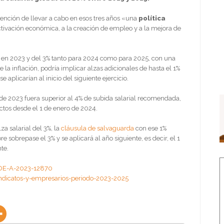
tención de llevar a cabo en esos tres años «una
política
tivación económica, a la creación de empleo y a la mejora de
 en 2023 y del 3% tanto para 2024 como para 2025, con una
e la inflación, podría implicar alzas adicionales de hasta el 1%
aplicarían al inicio del siguiente ejercicio.
re de 2023 fuera superior al 4% de subida salarial recomendada,
tos desde el 1 de enero de 2024.
za salarial del 3%, la
cláusula de salvaguarda
con ese 1%
e sobrepase el 3% y se aplicará al año siguiente, es decir, el 1
te.
BOE-A-2023-12870
ndicatos-y-empresarios-periodo-2023-2025