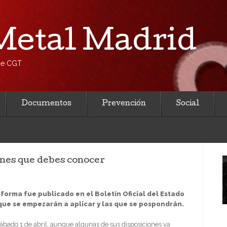
etal Madrid
 de CGT
Documentos
Prevención
Social
ones que debes conocer
forma fue publicado en el Boletín Oficial del Estado
que se empezarán a aplicar y las que se pospondrán.
sábado 1 de abril, aunque algunas de sus disposiciones ya