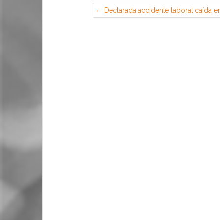
Declarada accidente laboral caída e
casa de teletrabajador durante su
jornada