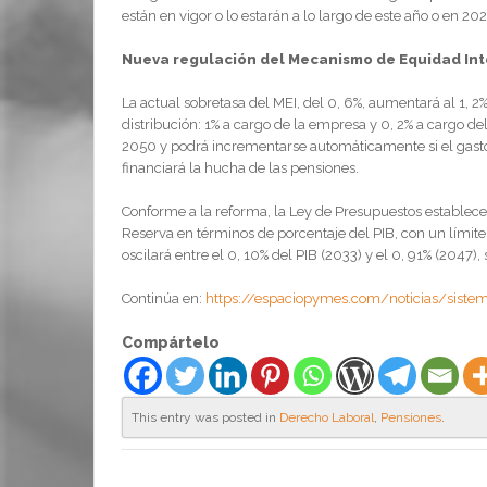
están en vigor o lo estarán a lo largo de este año o en 20
Nueva regulación del Mecanismo de Equidad Int
La actual sobretasa del MEI, del 0, 6%, aumentará al 1,
distribución: 1% a cargo de la empresa y 0, 2% a cargo de
2050 y podrá incrementarse automáticamente si el gasto 
financiará la hucha de las pensiones.
Conforme a la reforma, la Ley de Presupuestos establece
Reserva en términos de porcentaje del PIB, con un límit
oscilará entre el 0, 10% del PIB (2033) y el 0, 91% (2047), 
Continúa en:
https://espaciopymes.com/noticias/sist
Compártelo
This entry was posted in
Derecho Laboral
,
Pensiones
.