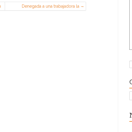
n
Denegada a una trabajadora la
petición de teletrabajo (art. 34.8 ET)
porque el padre puede recoger al
hijo en el colegio
B
C