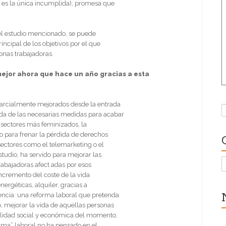
o es la única incumplida), promesa que
n el estudio mencionado, se puede
cipal de los objetivos por el que
onas trabajadoras.
mejor ahora que hace un año gracias a esta
arcialmente mejorados desde la entrada
B
ada de las necesarias medidas para acabar
 sectores más feminizados, la
o para frenar la pérdida de derechos
sectores como el telemarketing o el
studio, ha servido para mejorar las
C
abajadoras afect adas por esos
incremento del coste de la vida
nergéticas, alquiler, gracias a
encia: una reforma laboral que pretenda
o, mejorar la vida de aquellas personas
realidad social y económica del momento.
rma” laboral no ha pensado en el