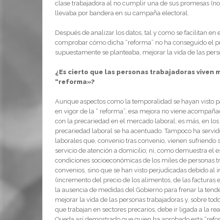
clase trabajadora al no cumplir una de sus promesas (n
llevaba por bandera en su campaña electoral.
Después de analizar los datos, tal y como se facilitan e
comprobar cómo dicha “reforma” no ha conseguido el prin
supuestamente se planteaba, mejorar la vida de las pers
¿Es cierto que las personas trabajadoras viven 
“reforma»?
Aunque aspectos como la temporalidad se hayan visto p
en vigor de la “ reforma”, esa mejora no viene acompañ
con la precariedad en el mercado laboral; es más, en los
precariedad laboral se ha acentuado. Tampoco ha servid
laborales que, convenio tras convenio, vienen sufriendo 
servicio de atención a domicilio; ni, como demuestra el e
condiciones socioeconómicas de los miles de personas tr
convenios, sino que se han visto perjudicadas debido al 
(incremento del precio de los alimentos, de las facturas e
la ausencia de medidas del Gobierno para frenar la tend
mejorar la vida de las personas trabajadoras y, sobre tod
que trabajan en sectores precarios, debe ir ligada a la 
Queda así demostrado que quien ha aprobado esta “refo