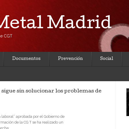
etal Madrid
 de CGT
Documentos
Prevención
Social
igue sin solucionar los problemas de
 laboral” aprobada por el Gobierno de
rmación de la CG T se ha realizado un
archa: