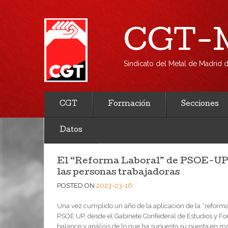
CGT-M
Sindicato del Metal de Madrid
CGT
Formación
Secciones
Datos
El “Reforma Laboral” de PSOE-UP s
las personas trabajadoras
POSTED ON
2023-03-16
Una vez cumplido un año de la aplicación de la “reforma
PSOE UP, desde el Gabinete Confederal de Estudios y Fo
balance y análisis de lo que ha supuesto su puesta en m