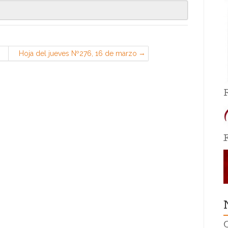
Hoja del jueves Nº276, 16 de marzo
de 2023 (Sección Sindical de CGT
en PSA, Madrid)