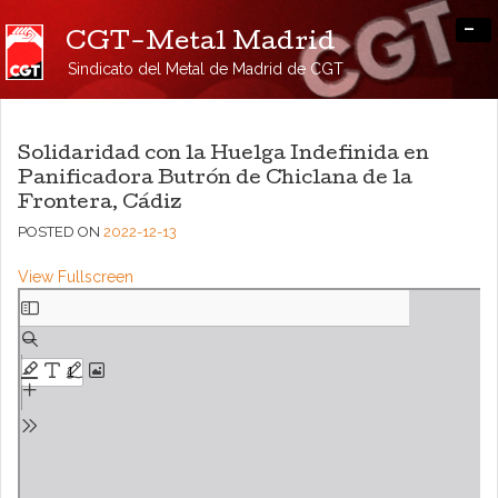
-
CGT-Metal Madrid
Sindicato del Metal de Madrid de CGT
Solidaridad con la Huelga Indefinida en
Panificadora Butrón de Chiclana de la
Frontera, Cádiz
POSTED ON
2022-12-13
View Fullscreen
Saltar
al
contenido
del
PDF