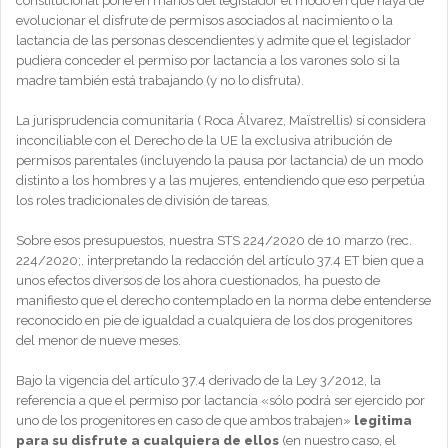
constitucional pone en manos del legislador el modo en que haya de
evolucionar el disfrute de permisos asociados al nacimiento o la
lactancia de las personas descendientes y admite que el legislador
pudiera conceder el permiso por lactancia a los varones solo si la
madre también está trabajando (y no lo disfruta).
La jurisprudencia comunitaria ( Roca Álvarez, Maïstrellis) sí considera
inconciliable con el Derecho de la UE la exclusiva atribución de
permisos parentales (incluyendo la pausa por lactancia) de un modo
distinto a los hombres y a las mujeres, entendiendo que eso perpetúa
los roles tradicionales de división de tareas.
Sobre esos presupuestos, nuestra STS 224/2020 de 10 marzo (rec.
224/2020;. interpretando la redacción del artículo 37.4 ET bien que a
unos efectos diversos de los ahora cuestionados, ha puesto de
manifiesto que el derecho contemplado en la norma debe entenderse
reconocido en pie de igualdad a cualquiera de los dos progenitores
del menor de nueve meses.
Bajo la vigencia del artículo 37.4 derivado de la Ley 3/2012, la
referencia a que el permiso por lactancia «sólo podrá ser ejercido por
uno de los progenitores en caso de que ambos trabajen»
legitima
para su disfrute a cualquiera de ellos
(en nuestro caso, el