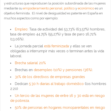
y estructuras que reproducen la posición subordinada de las mujeres
mediante su
empoderamiento
personal
,
político
y
económico
es un
objetivo feminista. El nivel de desigualdad es patente en España en
muchos aspectos como por ejemplo:
Empleo
: Tasa de actividad del 53,73% (63,57%) hombres,
tasa de empleo 44,75% (55,27%) y tasa de paro 16,72%
(13,06%).
La jornada parcial
está feminizada
y ellas se ven
obligadas a interrumpir más veces o terminan antes la vida
laboral.
Brecha salarial 20%
Brechas en
desempleo (10%) y pensiones (36%)
.
31% de los directivos de empresas grandes
Dedican
5:30 h diarias al trabajo doméstico
(los hombres
2:20)
Un tercio de las mujeres de entre 16 y 30 está en riesgo
de pobreza
.
50% de personas en hogares monoparentales en riesgo