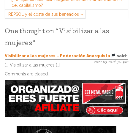
del capitalismo?
REPSOL y el coste de sus beneficios
One thought on “
Visibilizar a las
mujeres
”
Visibilizar a las mujeres – Federación Anarquista
said:
2022-03-10 at 3:12 pm
[…] Visibilizar a las mujeres […]
Comments are closed.