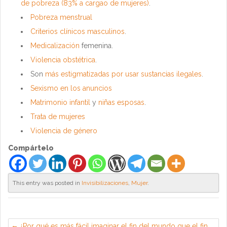
de pobreza (83% a cargao de mujeres)
.
Pobreza menstrual
Criterios clínicos masculinos
.
Medicalización
femenina.
Violencia obstétrica
.
Son
más estigmatizadas por usar sustancias ilegales
.
Sexismo en los anuncios
Matrimonio infantil
y
niñas esposas
.
Trata de mujeres
Violencia de género
Compártelo
This entry was posted in
Invisibilizaciones
,
Mujer
.
¿Por qué es más fácil imaginar el fin del mundo que el fin