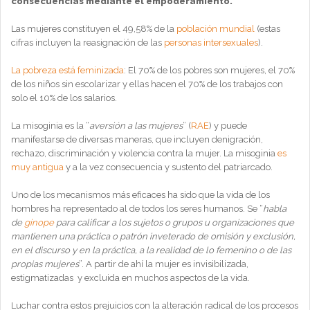
consecuencias mediante el empoderamiento.
Las mujeres constituyen el 49,58% de la
población mundial
(estas
cifras incluyen la reasignación de las
personas intersexuales
).
La pobreza está feminizada
: El 70% de los pobres son mujeres, el 70%
de los niños sin escolarizar y ellas hacen el 70% de los trabajos con
solo el 10% de los salarios.
La misoginia es la “
aversión a las mujeres
” (
RAE
) y puede
manifestarse de diversas maneras, que incluyen denigración,
rechazo, discriminación y violencia contra la mujer. La misoginia
es
muy antigua
y a la vez consecuencia y sustento del patriarcado.
Uno de los mecanismos más eficaces ha sido que la vida de los
hombres ha representado al de todos los seres humanos. Se “
habla
de
ginope
para calificar a los sujetos o grupos u organizaciones que
mantienen una práctica o patrón inveterado de omisión y exclusión,
en el discurso y en la práctica, a la realidad de lo femenino o de las
propias mujeres
”. A partir de ahí la mujer es invisibilizada,
estigmatizadas y excluida en muchos aspectos de la vida.
Luchar contra estos prejuicios con la alteración radical de los procesos