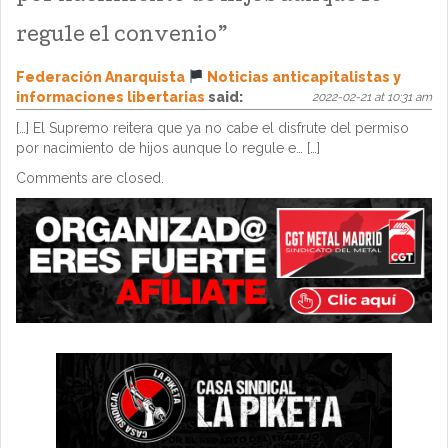
regule el convenio
”
Federación Anarquista
Noticias anticapitalistas y
informaciones libertarias
said:
2022-02-21 at 10:31 am
[…] El Supremo reitera que ya no cabe el disfrute del permiso
por nacimiento de hijos aunque lo regule e… […]
Comments are closed.