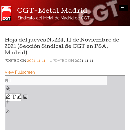
-
CGT-Metal Madrid
Sindicato del Metal de Madrid de CGT
Hoja del jueves Nº224, 11 de Noviembre de
2021 (Sección Sindical de CGT en PSA,
Madrid)
POSTED ON
2021-11-11
UPDATED ON
2021-11-11
View Fullscreen
Saltar
al
contenido
del
PDF