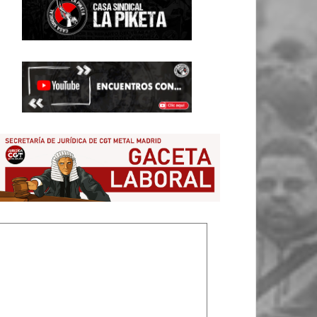
8159a44838fa638fa2c2153c810fc5&utm_source=Campaign%20Monitor&ut