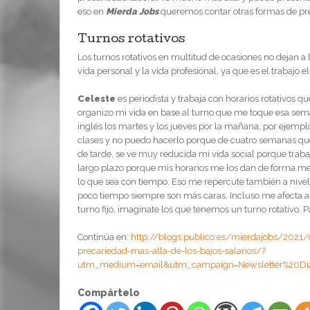
eso en
Mierda Jobs
queremos contar otras formas de pr
Turnos rotativos
Los turnos rotativos en multitud de ocasiones no dejan a l
vida personal y la vida profesional, ya que es el trabajo
Celeste
es periodista y trabaja con horarios rotativos 
organizo mi vida en base al turno que me toque esa seman
inglés los martes y los jueves por la mañana, por ejemp
clases y no puedo hacerlo porque de cuatro semanas que 
de tarde, se ve muy reducida mi vida social porque trab
largo plazo porque mis horarios me los dan de forma mens
lo que sea con tiempo. Eso me repercute también a nive
poco tiempo siempre son más caras. Incluso me afecta a la
turno fijo, imagínate los que tenemos un turno rotativo. 
Continúa en:
http://blogs.publico.es/mierdajobs/2021/0
precariedad-mas-alla-de-los-bajos-salarios/?
utm_medium=email&utm_campaign=Newsletter%20Diar
Compártelo