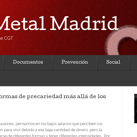
etal Madrid
 de CGT
Documentos
Prevención
Social
 formas de precariedad más allá de los
iones, pensamos en los bajos salarios que perciben los
en para vivir debido a esa baja cantidad de dinero, pero la
se de diferentes formas y tener diferentes intensidades. Por