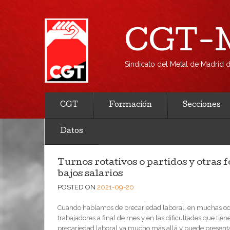
CGT-M
Sindicato del Metal de Madrid
CGT
Formación
Secciones
Datos
Turnos rotativos o partidos y otras
bajos salarios
POSTED ON
2021-09-20
Cuando hablamos de precariedad laboral, en muchas ocas
trabajadores a final de mes y en las dificultades que tien
precariedad laboral va mucho más allá y puede presentar