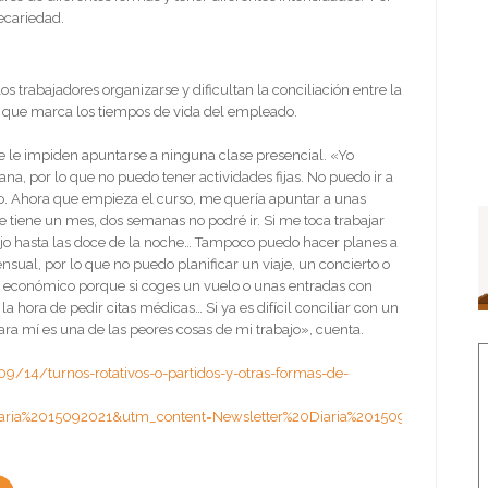
ecariedad.
os trabajadores organizarse y dificultan la conciliación entre la
 el que marca los tiempos de vida del empleado.
que le impiden apuntarse a ninguna clase presencial. «Yo
a, por lo que no puedo tener actividades fijas. No puedo ir a
lo. Ahora que empieza el curso, me quería apuntar a unas
tiene un mes, dos semanas no podré ir. Si me toca trabajar
ajo hasta las doce de la noche… Tampoco puedo hacer planes a
ual, por lo que no puedo planificar un viaje, un concierto o
l económico porque si coges un vuelo o unas entradas con
 hora de pedir citas médicas… Si ya es difícil conciliar con un
Para mí es una de las peores cosas de mi trabajo», cuenta.
9/14/turnos-rotativos-o-partidos-y-otras-formas-de-
ia%2015092021&utm_content=Newsletter%20Diaria%2015092021+CID_0a