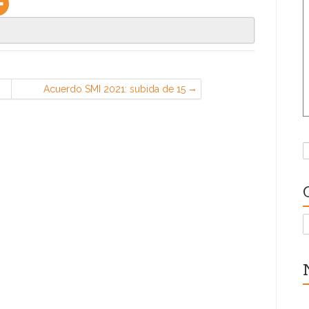
Acuerdo SMI 2021: subida de 15
euros al mes con efectos desde el 1
de septiembre
B
C