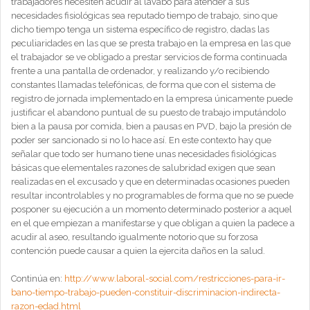
trabajadores necesiten acudir al lavabo para atender a sus
necesidades fisiológicas sea reputado tiempo de trabajo, sino que
dicho tiempo tenga un sistema específico de registro, dadas las
peculiaridades en las que se presta trabajo en la empresa en las que
el trabajador se ve obligado a prestar servicios de forma continuada
frente a una pantalla de ordenador, y realizando y/o recibiendo
constantes llamadas telefónicas, de forma que con el sistema de
registro de jornada implementado en la empresa únicamente puede
justificar el abandono puntual de su puesto de trabajo imputándolo
bien a la pausa por comida, bien a pausas en PVD, bajo la presión de
poder ser sancionado si no lo hace así. En este contexto hay que
señalar que todo ser humano tiene unas necesidades fisiológicas
básicas que elementales razones de salubridad exigen que sean
realizadas en el excusado y que en determinadas ocasiones pueden
resultar incontrolables y no programables de forma que no se puede
posponer su ejecución a un momento determinado posterior a aquel
en el que empiezan a manifestarse y que obligan a quien la padece a
acudir al aseo, resultando igualmente notorio que su forzosa
contención puede causar a quien la ejercita daños en la salud.
Continúa en:
http://www.laboral-social.com/restricciones-para-ir-
bano-tiempo-trabajo-pueden-constituir-discriminacion-indirecta-
razon-edad.html