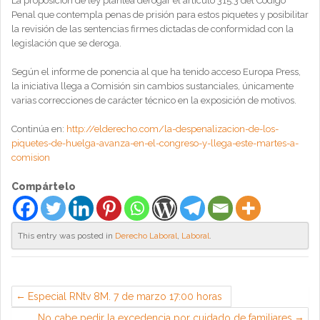
La proposición de ley plantea derogar el artículo 315.3 del Código
Penal que contempla penas de prisión para estos piquetes y posibilitar
la revisión de las sentencias firmes dictadas de conformidad con la
legislación que se deroga.
Según el informe de ponencia al que ha tenido acceso Europa Press,
la iniciativa llega a Comisión sin cambios sustanciales, únicamente
varias correcciones de carácter técnico en la exposición de motivos.
Continúa en:
http://elderecho.com/la-despenalizacion-de-los-
piquetes-de-huelga-avanza-en-el-congreso-y-llega-este-martes-a-
comision
Compártelo
This entry was posted in
Derecho Laboral
,
Laboral
.
Especial RNtv 8M. 7 de marzo 17:00 horas
No cabe pedir la excedencia por cuidado de familiares