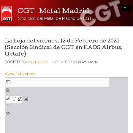
-
CGT-Metal Madrid
Sindicato del Metal de Madrid de CGT
La hoja del viernes, 12 de Febrero de 2021
(Sección Sindical de CGT en EADS Airbus,
Getafe)
POSTED ON
2021-02-12
UPDATED ON
2021-02-12
View Fullscreen
Saltar
al
contenido
del
PDF