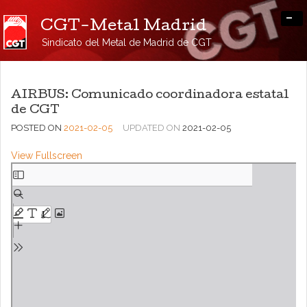
-
CGT-Metal Madrid
Sindicato del Metal de Madrid de CGT
AIRBUS: Comunicado coordinadora estatal
de CGT
POSTED ON
2021-02-05
UPDATED ON
2021-02-05
View Fullscreen
Saltar
al
contenido
del
PDF