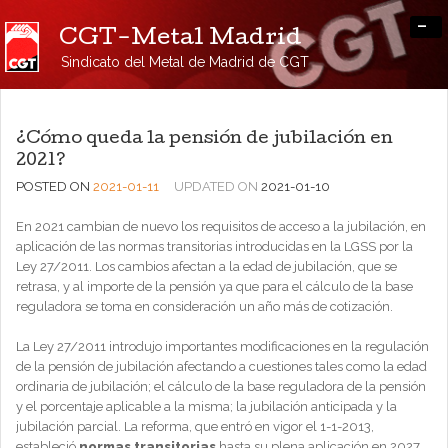
-
CGT-Metal Madrid
Sindicato del Metal de Madrid de CGT
¿Cómo queda la pensión de jubilación en
2021?
POSTED ON
2021-01-11
UPDATED ON
2021-01-10
En 2021 cambian de nuevo los requisitos de acceso a la jubilación, en
aplicación de las normas transitorias introducidas en la LGSS por la
Ley 27/2011. Los cambios afectan a la edad de jubilación, que se
retrasa, y al importe de la pensión ya que​ para el cálculo de la base
reguladora se toma en consideración un año más de cotización.
La Ley 27/2011 introdujo importantes modificaciones en la regulación
de la pensión de jubilación afectando a cuestiones tales como la edad
ordinaria de jubilación; el cálculo de la base reguladora de la pensión
y el porcentaje aplicable a la misma; la jubilación anticipada y la
jubilación parcial. La reforma, que entró en vigor el 1-1-2013,
estableció
normas transitorias
hasta su plena aplicación en 2027.