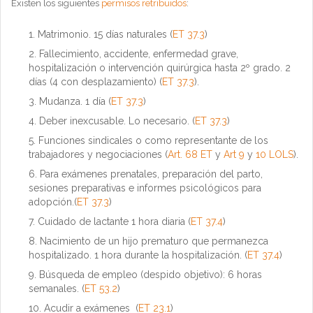
Existen los siguientes
permisos retribuidos
:
Matrimonio. 15 días naturales (
ET 37.3
)
Fallecimiento, accidente, enfermedad grave,
hospitalización o intervención quirúrgica hasta 2º grado. 2
días (4 con desplazamiento) (
ET 37.3
).
Mudanza. 1 día (
ET 37.3
)
Deber inexcusable. Lo necesario. (
ET 37.3
)
Funciones sindicales o como representante de los
trabajadores y negociaciones (
Art. 68 ET
y
Art 9
y
10 LOLS
).
Para exámenes prenatales, preparación del parto,
sesiones preparativas e informes psicológicos para
adopción.(
ET 37.3
)
Cuidado de lactante 1 hora diaria (
ET 37.4
)
Nacimiento de un hijo prematuro que permanezca
hospitalizado. 1 hora durante la hospitalización. (
ET 37.4
)
Búsqueda de empleo (despido objetivo): 6 horas
semanales. (
ET 53.2
)
Acudir a exámenes (
ET 23.1
)